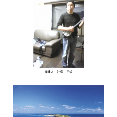
趣味３ 沖縄 三線