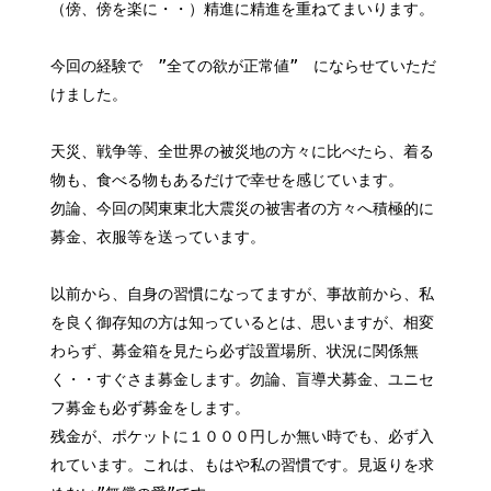
（傍、傍を楽に・・）精進に精進を重ねてまいります。
今回の経験で ”全ての欲が正常値” にならせていただ
けました。
天災、戦争等、全世界の被災地の方々に比べたら、着る
物も、食べる物もあるだけで幸せを感じています。
勿論、今回の関東東北大震災の被害者の方々へ積極的に
募金、衣服等を送っています。
以前から、自身の習慣になってますが、事故前から、私
を良く御存知の方は知っているとは、思いますが、相変
わらず、募金箱を見たら必ず設置場所、状況に関係無
く・・すぐさま募金します。勿論、盲導犬募金、ユニセ
フ募金も必ず募金をします。
残金が、ポケットに１０００円しか無い時でも、必ず入
れています。これは、もはや私の習慣です。見返りを求