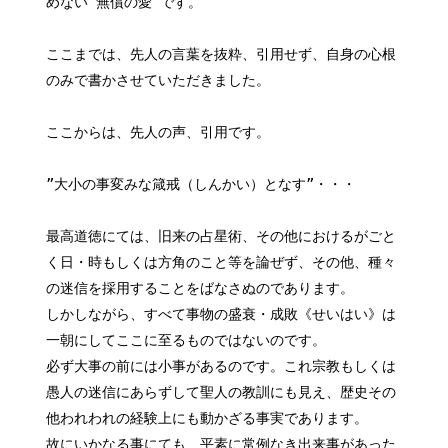
めない”無償の愛”です。
ここまでは、先人の言葉を抜粋、引用せず、自身の心根
のみで書かさせていただきました。
ここからは、先人の声、引用です。
”大小の事変みな箴戒（しんかい）となす”・・・
最高道徳にては、旧来の占星術、その他におけるがごと
く日・時もしくは方角のこと等を論ぜず、その他、種々
の迷信を採用することをばなさぬのであります。
しかしながら、すべて事物の盛衰・成敗《せいはい》は
一朝にしてここに至るものではないのです。
必ず大事の前には小事があるのです。これ宗教もしくは
愚人の迷信にあらずして聖人の教訓にも見え、歴史その
他われわれの経験上にも動かざる事実であります。
故にいかなる事にても、平素に常例なき出来事があった