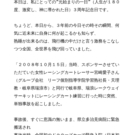
本日は、私にとっての”元始まりの一日”（人生が１８０
度、激変し、神に導かれた日）３周年記念日です。
ちょうど、本日から、３年前の今日その時その瞬間、何
気に近未来に自身に何が起こるかも知らず、
熟睡が出来るのは、飛行機の中だけと言う激務をこなし
つつ全国、全世界を飛び回っていました。
「２００８年１０月１５日」当時、スポンサーさせてい
ただていた女性レーシングカートレーサー宮崎愛子さん
（グループ会社 リーフ個別指導学院学習熟社長・天理
教・岐阜県瑞浪市）と同行で岐阜県、瑞浪レークウェイ
サーキットにレーシングカート練習に行った時に突然、
単独事故を起こしました。
事故後、すぐに意識の無いまま、県立多治見病院に緊急
搬送され