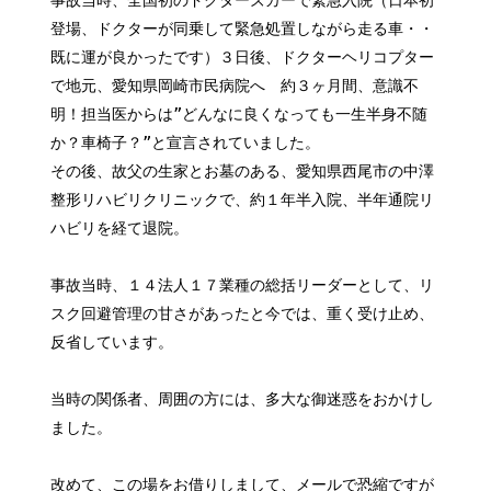
事故当時、全国初のドクターズカーで緊急入院（日本初
登場、ドクターが同乗して緊急処置しながら走る車・・
既に運が良かったです）３日後、ドクターヘリコプター
で地元、愛知県岡崎市民病院へ 約３ヶ月間、意識不
明！担当医からは”どんなに良くなっても一生半身不随
か？車椅子？”と宣言されていました。
その後、故父の生家とお墓のある、愛知県西尾市の中澤
整形リハビリクリニックで、約１年半入院、半年通院リ
ハビリを経て退院。
事故当時、１４法人１７業種の総括リーダーとして、リ
スク回避管理の甘さがあったと今では、重く受け止め、
反省しています。
当時の関係者、周囲の方には、多大な御迷惑をおかけし
ました。
改めて、この場をお借りしまして、メールで恐縮ですが