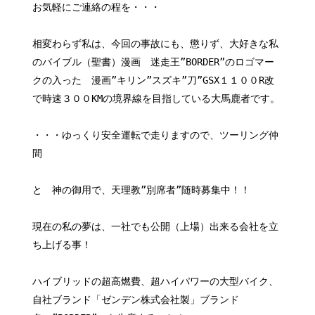
お気軽にご連絡の程を・・・
相変わらず私は、今回の事故にも、懲りず、大好きな私
のバイブル（聖書）漫画 迷走王”BORDER”のロゴマー
クの入った 漫画”キリン”スズキ”刀”GSX１１００R改
で時速３００KMの境界線を目指している大馬鹿者です。
・・・ゆっくり安全運転で走りますので、ツーリング仲
間
と 神の御用で、天理教”別席者”随時募集中！！
現在の私の夢は、一社でも公開（上場）出来る会社を立
ち上げる事！
ハイブリッドの超高燃費、超ハイパワーの大型バイク、
自社ブランド「ゼンデン株式会社製」ブランド