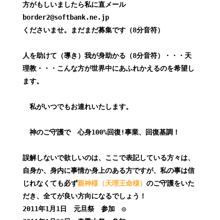
方がもしいましたら私に直メール
border2@softbank.ne.jp
くださいませ。まだまだ募集です（8分音符）
人を助けて（導き）我が身助かる（8分音符）
・・・天
理教・・・こんな方が世界中にあふれかえるのを希望し
ます。
私がいつでもお連れいたします。
神のご守護で 心身100%回復!事業、回復基調！
誤解しないで欲しいのは、ここで表記している方々は、
自身か、身内に事情か身上のある方ですが、私の事は信
じれなくても必ず
親神様（天理王命様）
のご守護をいた
だき、全てが良い方向になるでしょう！
2011年1月1日 元旦祭 参加 ◎