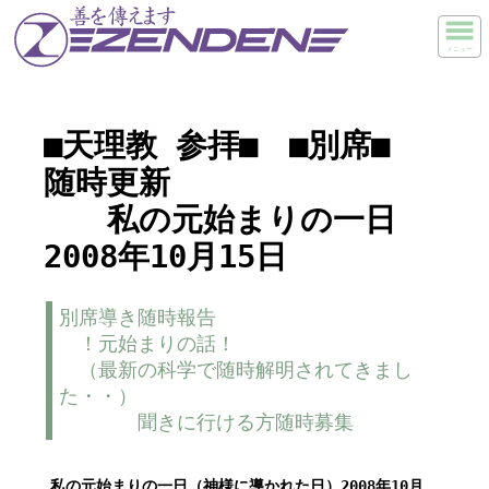
メニュー
■天理教 参拝■ ■別席■
随時更新
私の元始まりの一日
2008年10月15日
別席導き随時報告
！元始まりの話！
（最新の科学で随時解明されてきまし
た・・）
聞きに行ける方随時募集
私の元始まりの一日（神様に導かれた日）2008年10月