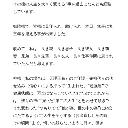
その後の人生を大きく変える”事を過去になんども経験
しています。
御陰様で、皆様に見守られ、助けられ、本日、無事に丸
三年を迎える事が出来ました。
改めて、私は、良き親、良き息子、良き彼女、良き前
妻、兄弟、良き先輩、良き友人、良き仕事仲間に恵まれ
ていたんだと思えます。
神様（私の場合は、天理王命）のご守護＝先祖代々の伏
せ込み（信心）による持って”生まれた、”超強運”で、
健康状態は、万全にならしていただけたのでこれから
は、残りの神に頂いた”第二の人生”と思わせて頂き”生
まれ変わった”つもりでで”他が為、世の中の為”にお役
にたてるように”人生を全うする（お出直し）その時、
その瞬間”まで、悔いの残らないように日々、働き